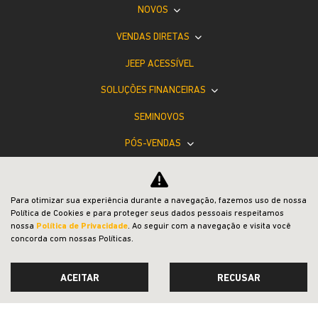
NOVOS
VENDAS DIRETAS
JEEP ACESSÍVEL
SOLUÇÕES FINANCEIRAS
SEMINOVOS
PÓS-VENDAS
INSTITUCIONAL
BLOG
Para otimizar sua experiência durante a navegação, fazemos uso de nossa
Política de Cookies e para proteger seus dados pessoais respeitamos
COMPARATIVO
nossa
Política de Privacidade
. Ao seguir com a navegação e visita você
concorda com nossas Políticas.
ACEITAR
RECUSAR