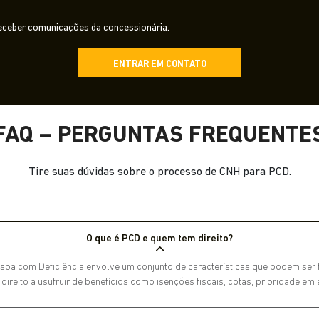
ceber comunicações da concessionária.
ENTRAR EM CONTATO
FAQ – PERGUNTAS FREQUENTE
Tire suas dúvidas sobre o processo de CNH para PCD.
O que é PCD e quem tem direito?
soa com Deficiência envolve um conjunto de características que podem ser fí
reito a usufruir de benefícios como isenções fiscais, cotas, prioridade em 