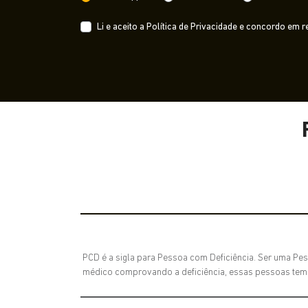
Li e aceito a
Política de Privacidade
e concordo em re
PCD é a sigla para Pessoa com Deficiência. Ser uma Pes
médico comprovando a deficiência, essas pessoas tem di