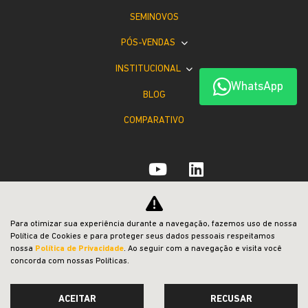
SEMINOVOS
PÓS-VENDAS
INSTITUCIONAL
WhatsApp
BLOG
COMPARATIVO
Desacelere. Seu bem maior é a vida.
Para otimizar sua experiência durante a navegação, fazemos uso de nossa
Política de Cookies e para proteger seus dados pessoais respeitamos
nossa
Política de Privacidade
. Ao seguir com a navegação e visita você
concorda com nossas Políticas.
ACEITAR
RECUSAR
Desenvolvido pela DEALERSPACE ® Direitos Reservados.