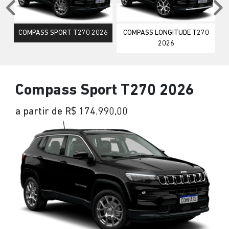
Anterior
P
COMPASS SPORT T270 2026
COMPASS LONGITUDE T270
2026
Compass Sport T270 2026
a partir de R$ 174.990,00