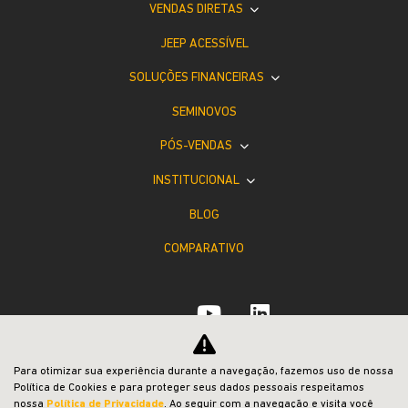
VENDAS DIRETAS
JEEP ACESSÍVEL
SOLUÇÕES FINANCEIRAS
SEMINOVOS
PÓS-VENDAS
INSTITUCIONAL
BLOG
COMPARATIVO
Para otimizar sua experiência durante a navegação, fazemos uso de nossa
Desacelere. Seu bem maior é a vida.
Política de Cookies e para proteger seus dados pessoais respeitamos
nossa
Política de Privacidade
. Ao seguir com a navegação e visita você