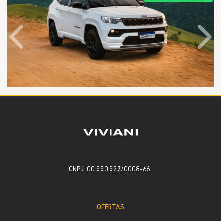
Anterior
Próx
CNPJ: 00.550.527/0008-66
OFERTAS