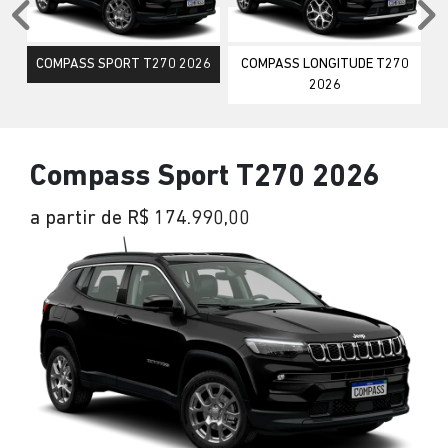
Anterior
P
COMPASS SPORT T270 2026
COMPASS LONGITUDE T270
2026
Compass Sport T270 2026
a partir de R$ 174.990,00