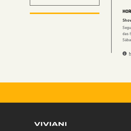
Sho
Segu
das 
JEEP VIVIANI PRESIDENTE
Sába
PRUDENTE
M
JEEP VIVIANI RIO CLARO