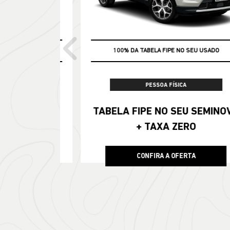
templates.t
À VISTA
C