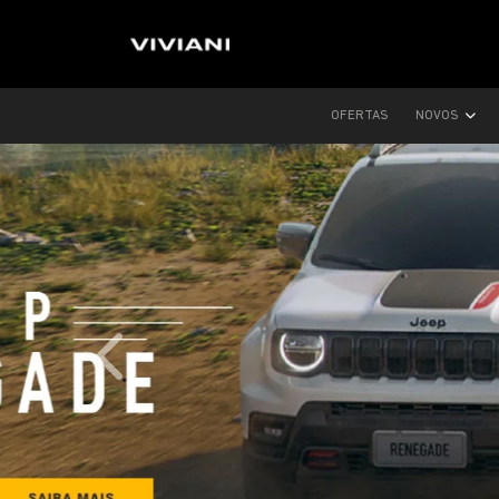
OFERTAS
NOVOS
templates.template-01.components.carousel.text