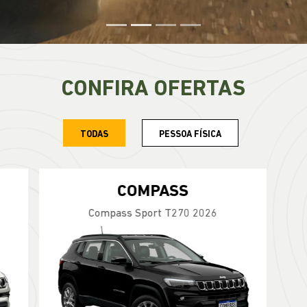
CONFIRA OFERTAS
TODAS
PESSOA FÍSICA
RENEGADE
RENEGAD
 Altitude T270 4X2 2027
Renegade Longitude T27
TABELA FIPE
TAXA ZERO
PESSOA FÍSICA