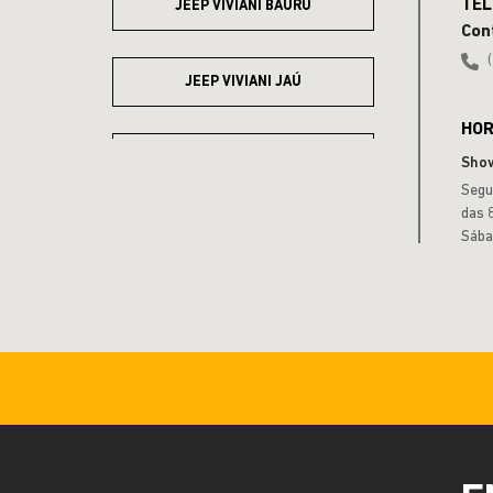
JEEP VIVIANI BAURU
Con
JEEP VIVIANI JAÚ
HOR
JEEP VIVIANI MARÍLIA
Sho
Segu
das 
JEEP VIVIANI PRESIDENTE
Sába
PRUDENTE
JEEP VIVIANI RIO CLARO