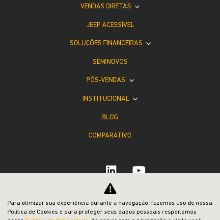
VENDAS DIRETAS
JEEP ACESSÍVEL
SOLUÇÕES FINANCEIRAS
SEMINOVOS
PÓS-VENDAS
INSTITUCIONAL
BLOG
COMPARATIVO
Para otimizar sua experiência durante a navegação, fazemos uso de nossa
Desacelere. Seu bem maior é a vida.
Política de Cookies e para proteger seus dados pessoais respeitamos