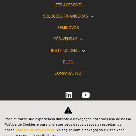
JEEP ACESSÍVEL
SOLUÇÕES FINANCEIRAS
SEMINOVOS
PÓS-VENDAS
INSTITUCIONAL
BLOG
COMPARATIVO
Desacelere. Seu bem maior é a vida.
Para otimizar sua experiência durante a navegação, fazemos uso de nossa
Política de Cookies e para proteger seus dados pessoais respeitamos
nossa
Política de Privacidade
. Ao seguir com a navegação e visita você
concorda com nossas Políticas.