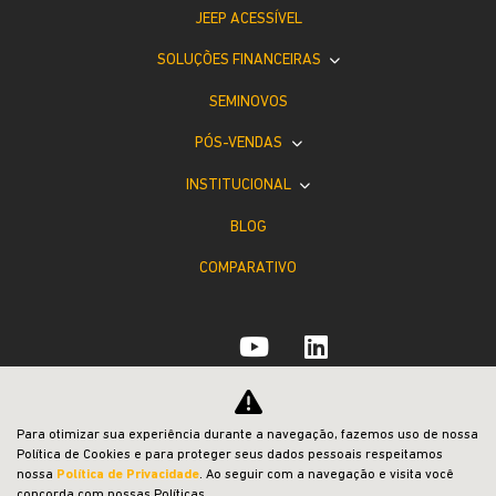
JEEP ACESSÍVEL
SOLUÇÕES FINANCEIRAS
SEMINOVOS
PÓS-VENDAS
INSTITUCIONAL
BLOG
COMPARATIVO
Desacelere. Seu bem maior é a vida.
Para otimizar sua experiência durante a navegação, fazemos uso de nossa
Política de Cookies e para proteger seus dados pessoais respeitamos
nossa
Política de Privacidade
. Ao seguir com a navegação e visita você
concorda com nossas Políticas.