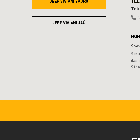
JEEP VIVIANI BAURU
Tel
JEEP VIVIANI JAÚ
HOR
JEEP VIVIANI MARÍLIA
Sho
Segu
das 
JEEP VIVIANI PRESIDENTE
Sába
PRUDENTE
JEEP VIVIANI RIO CLARO