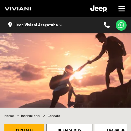
Jeep Viviani Araçatuba
Home
Institucional
Contato
CONTATO
QUEM SOMOS
TRABALHE C