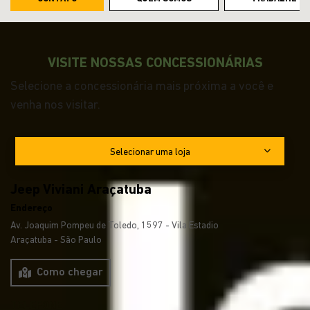
VISITE NOSSAS CONCESSIONÁRIAS
Selecione a concessionária mais próxima a você e
venha nos visitar.
Selecionar uma loja
Jeep Viviani Araçatuba
Endereço
Av. Joaquim Pompeu de Toledo, 1597 - Vila Estadio
Araçatuba - São Paulo
Como chegar