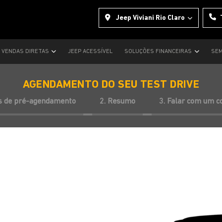
Jeep Viviani Rio Claro
VENDAS DIRETAS
JEEP ACESSÍVEL
SOLUÇÕES FINANCEIRAS
SEM
AGENDAMENTO DO SEU TEST DRIVE
s de pré-agendamento
2. Resumo
3. Falar com um c