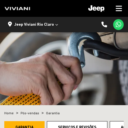
Jeep Viviani Rio Claro
Home
Pós-vendas
Garantia
GARANTIA
SERVIÇOS E REVISÕES
ACE