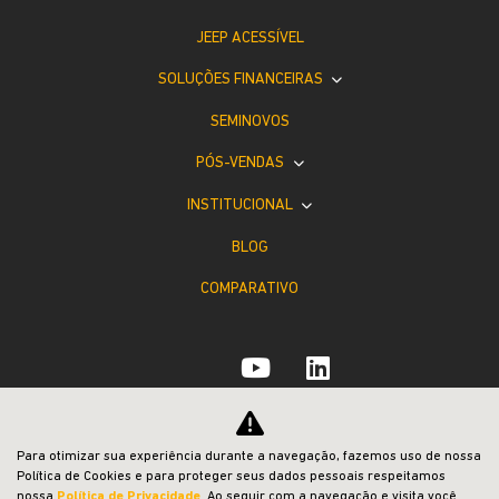
JEEP ACESSÍVEL
SOLUÇÕES FINANCEIRAS
SEMINOVOS
PÓS-VENDAS
INSTITUCIONAL
BLOG
COMPARATIVO
Desacelere. Seu bem maior é a vida.
Para otimizar sua experiência durante a navegação, fazemos uso de nossa
Política de Cookies e para proteger seus dados pessoais respeitamos
nossa
Política de Privacidade
. Ao seguir com a navegação e visita você