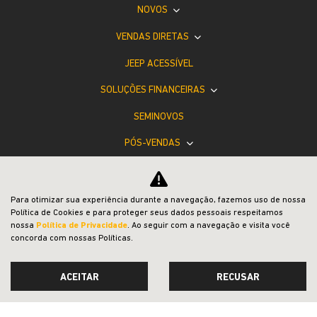
NOVOS
VENDAS DIRETAS
JEEP ACESSÍVEL
SOLUÇÕES FINANCEIRAS
SEMINOVOS
PÓS-VENDAS
INSTITUCIONAL
BLOG
Para otimizar sua experiência durante a navegação, fazemos uso de nossa
Política de Cookies e para proteger seus dados pessoais respeitamos
COMPARATIVO
nossa
Política de Privacidade
. Ao seguir com a navegação e visita você
concorda com nossas Políticas.
ACEITAR
RECUSAR