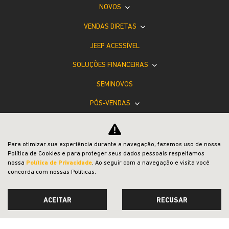
NOVOS
VENDAS DIRETAS
JEEP ACESSÍVEL
SOLUÇÕES FINANCEIRAS
SEMINOVOS
PÓS-VENDAS
INSTITUCIONAL
BLOG
Para otimizar sua experiência durante a navegação, fazemos uso de nossa
Política de Cookies e para proteger seus dados pessoais respeitamos
COMPARATIVO
nossa
Política de Privacidade
. Ao seguir com a navegação e visita você
concorda com nossas Políticas.
ACEITAR
RECUSAR