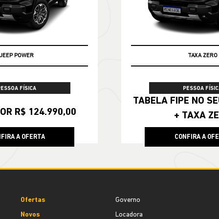
JEEP POWER
TABELA FIPE
PESSOA FÍSICA
PESSOA FÍSIC
TABELA FIPE NO SEU SEMINOVO
OR R$ 124.990,00
+ TAXA Z
FIRA A OFERTA
CONFIRA A OF
Ofertas
Governo
Novos
Locadora