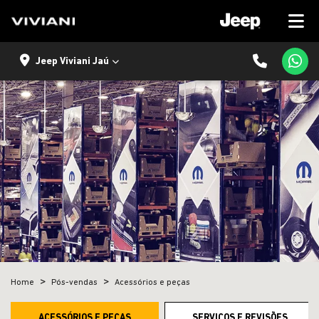
Jeep Viviani Jaú
Home
Pós-vendas
Acessórios e peças
ACESSÓRIOS E PEÇAS
SERVIÇOS E REVISÕES