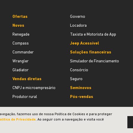
Ofertas
Governo
Novos
Locadora
Renegade
Taxista e Motorista de App
Compass
Jeep Acessível
Commander
Soluções financeiras
Wrangler
Simulador de Financiamento
Gladiator
Consórcio
Vendas diretas
Seguro
CNPJ e microempresário
Seminovos
Produtor rural
Pós-vendas
avegação, fazemos uso de nossa Política de Cookies e para proteger
olítica de Privacidade
. Ao seguir com a navegação e visita você
Desenvolvido pela DEALERSPACE ® Direitos Reservados.