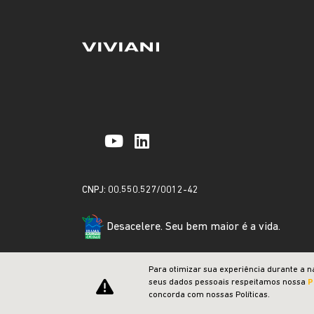
CNPJ: 00.550.527/0012-42
Desacelere. Seu bem maior é a vida.
Para otimizar sua experiência durante a n
seus dados pessoais respeitamos nossa
P
concorda com nossas Políticas.