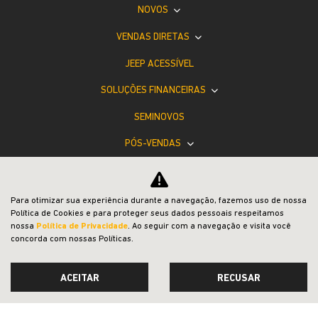
NOVOS
VENDAS DIRETAS
JEEP ACESSÍVEL
SOLUÇÕES FINANCEIRAS
SEMINOVOS
PÓS-VENDAS
INSTITUCIONAL
BLOG
Para otimizar sua experiência durante a navegação, fazemos uso de nossa
Política de Cookies e para proteger seus dados pessoais respeitamos
COMPARATIVO
nossa
Política de Privacidade
. Ao seguir com a navegação e visita você
concorda com nossas Políticas.
ACEITAR
RECUSAR