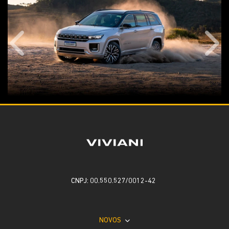
Anterior
Próx
CNPJ: 00.550.527/0012-42
NOVOS