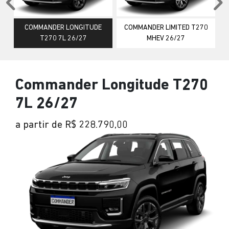
Anterior
P
COMMANDER LONGITUDE
COMMANDER LIMITED T270
T270 7L 26/27
MHEV 26/27
Commander Longitude T270
7L 26/27
a partir de R$ 228.790,00