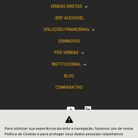
VENDAS DIRETAS
JEEP ACESSÍVEL
SOLUÇÕES FINANCEIRAS
SEMINOVOS
PÓS-VENDAS
INSTITUCIONAL
BLOG
COMPARATIVO
Para otimizar sua experiência durante a navegação, fazemos uso de nossa
Desacelere. Seu bem maior é a vida.
Política de Cookies e para proteger seus dados pessoais respeitamos