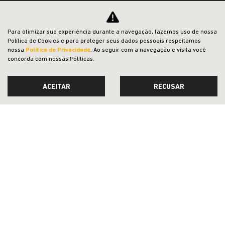
NOVOS
VENDAS DIRETAS
Para otimizar sua experiência durante a navegação, fazemos uso de nossa
Política de Cookies e para proteger seus dados pessoais respeitamos
JEEP ACESSÍVEL
nossa
Política de Privacidade
. Ao seguir com a navegação e visita você
concorda com nossas Políticas.
SOLUÇÕES FINANCEIRAS
SEMINOVOS
ACEITAR
RECUSAR
PÓS-VENDAS
INSTITUCIONAL
BLOG
COMPARATIVO