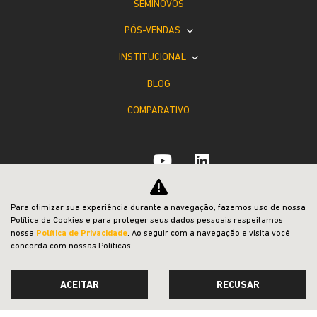
VISITE NOSSAS CONCESSIONÁRIAS
Selecione a concessionária mais próxima a você e
venha nos visitar.
Para otimizar sua experiência durante a navegação, fazemos uso de nossa
Política de Cookies e para proteger seus dados pessoais respeitamos
nossa
Política de Privacidade
. Ao seguir com a navegação e visita você
concorda com nossas Políticas.
Selecionar uma loja
ACEITAR
RECUSAR
Jeep Viviani Bauru
Endereço