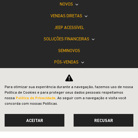
NOVOS
VENDAS DIRETAS
JEEP ACESSÍVEL
SOLUÇÕES FINANCEIRAS
SEMINOVOS
PÓS-VENDAS
INSTITUCIONAL
BLOG
Para otimizar sua experiência durante a navegação, fazemos uso de nossa
Política de Cookies e para proteger seus dados pessoais respeitamos
COMPARATIVO
nossa
Política de Privacidade
. Ao seguir com a navegação e visita você
concorda com nossas Políticas.
ACEITAR
RECUSAR