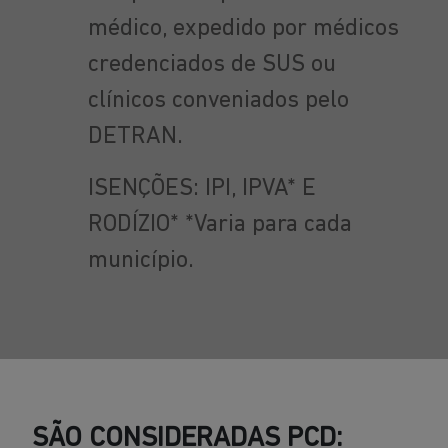
médico, expedido por médicos
credenciados de SUS ou
clínicos conveniados pelo
DETRAN.
ISENÇÕES: IPI, IPVA* E
RODÍZIO* *Varia para cada
município.
SÃO CONSIDERADAS PCD: