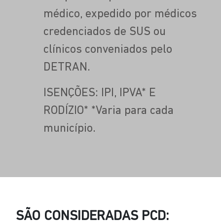
médico, expedido por médicos
credenciados de SUS ou
clínicos conveniados pelo
DETRAN.
ISENÇÕES: IPI, IPVA* E
RODÍZIO* *Varia para cada
município.
SÃO CONSIDERADAS PCD: