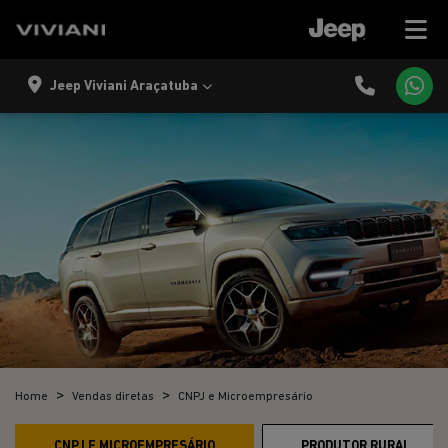
Jeep Viviani Araçatuba
Home
Vendas diretas
CNPJ e Microempresário
CNPJ E MICROEMPRESÁRIO
PRODUTOR RURAL