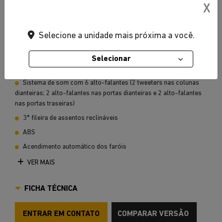
X
Preto Carbon
Selecione a unidade mais próxima a você.
Selecionar
Banco elétrico para o motorista (6 posições)
Sistema de som com 6 alto-falantes (2 tweeters nas colunas
dianteiras; 2 alto-falantes nas portas dianteiras e 2 alto-falantes
nas portas traseiras)
3ª fileira de assentos reclináveis
ABS
Acendimento automático dos faróis
VER MAIS
FICHA TÉCNICA
ENTRAR EM CONTATO
COMPARAR VERSÃO