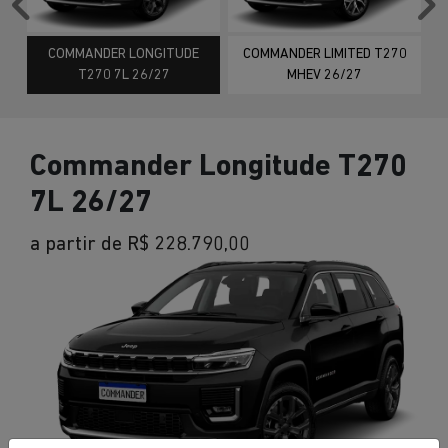
Anterior
P
COMMANDER LONGITUDE
COMMANDER LIMITED T270
T270 7L 26/27
MHEV 26/27
Commander Longitude T270
7L 26/27
a partir de R$ 228.790,00