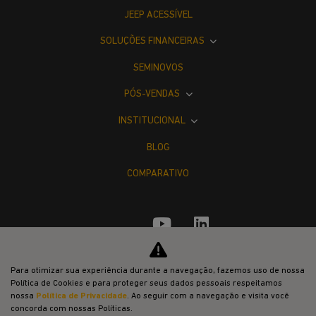
JEEP ACESSÍVEL
SOLUÇÕES FINANCEIRAS
SEMINOVOS
PÓS-VENDAS
INSTITUCIONAL
BLOG
COMPARATIVO
Para otimizar sua experiência durante a navegação, fazemos uso de nossa
Desacelere. Seu bem maior é a vida.
Política de Cookies e para proteger seus dados pessoais respeitamos
nossa
Política de Privacidade
. Ao seguir com a navegação e visita você
concorda com nossas Políticas.