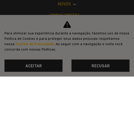
NOVOS
VENDAS DIRETAS
JEEP ACESSÍVEL
Para otimizar sua experiência durante a navegação, fazemos uso de nossa
SOLUÇÕES FINANCEIRAS
Política de Cookies e para proteger seus dados pessoais respeitamos
nossa
Política de Privacidade
. Ao seguir com a navegação e visita você
SEMINOVOS
concorda com nossas Políticas.
PÓS-VENDAS
ACEITAR
RECUSAR
INSTITUCIONAL
BLOG
COMPARATIVO