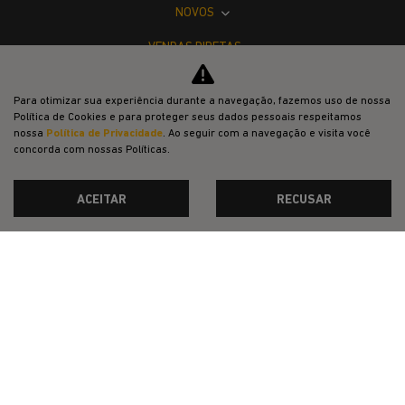
NOVOS
VENDAS DIRETAS
JEEP ACESSÍVEL
Para otimizar sua experiência durante a navegação, fazemos uso de nossa
SOLUÇÕES FINANCEIRAS
Política de Cookies e para proteger seus dados pessoais respeitamos
nossa
Política de Privacidade
. Ao seguir com a navegação e visita você
SEMINOVOS
concorda com nossas Políticas.
PÓS-VENDAS
ACEITAR
RECUSAR
INSTITUCIONAL
BLOG
COMPARATIVO