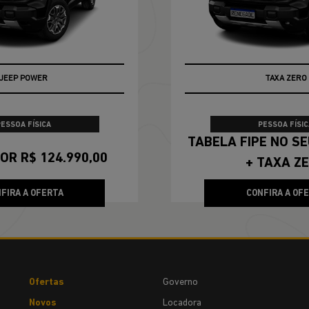
JEEP POWER
TABELA FIPE
PESSOA FÍSICA
PESSOA FÍSIC
TABELA FIPE NO SEU SEMINOVO
OR R$ 124.990,00
+ TAXA Z
FIRA A OFERTA
CONFIRA A OF
Ofertas
Governo
Novos
Locadora