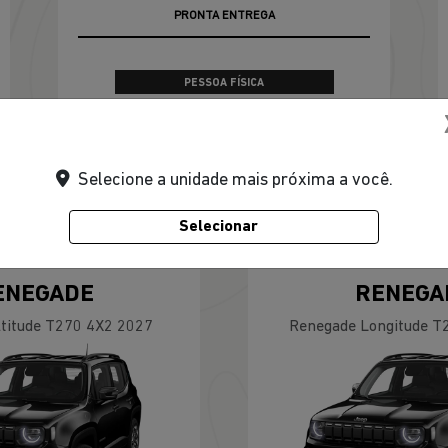
PRONTA ENTREGA
PESSOA FÍSICA
De: R$ 228.790,00
R$ 188.990,00
Selecione a unidade mais próxima a você.
CONFIRA A OFERTA
Selecionar
ENEGADE
RENEGA
titude T270 4X2 2027
Renegade Longitude T