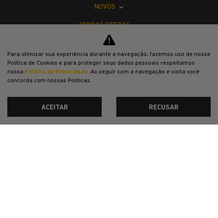
NOVOS
VENDAS DIRETAS
JEEP ACESSÍVEL
Para otimizar sua experiência durante a navegação, fazemos uso de nossa
SOLUÇÕES FINANCEIRAS
Política de Cookies e para proteger seus dados pessoais respeitamos
nossa
Política de Privacidade
. Ao seguir com a navegação e visita você
SEMINOVOS
concorda com nossas Políticas.
PÓS-VENDAS
ACEITAR
RECUSAR
INSTITUCIONAL
BLOG
COMPARATIVO