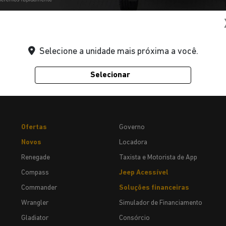
ERTA
Selecione a unidade mais próxima a você.
Selecionar
Ofertas
Governo
Novos
Locadora
Renegade
Taxista e Motorista de App
Compass
Jeep Acessível
Commander
Soluções financeiras
Wrangler
Simulador de Financiamento
Gladiator
Consórcio