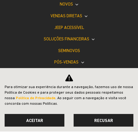
NOVOS
VENDAS DIRETAS
JEEP ACESSÍVEL
SOLUÇÕES FINANCEIRAS
SEMINOVOS
PÓS-VENDAS
INSTITUCIONAL
BLOG
Para otimizar sua experiência durante a navegação, fazemos uso de nossa
Política de Cookies e para proteger seus dados pessoais respeitamos
COMPARATIVO
nossa
Política de Privacidade
. Ao seguir com a navegação e visita você
concorda com nossas Políticas.
ACEITAR
RECUSAR