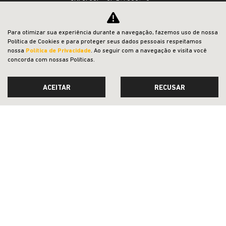
Para otimizar sua experiência durante a navegação, fazemos uso de nossa
OFERTAS
Política de Cookies e para proteger seus dados pessoais respeitamos
nossa
Política de Privacidade
. Ao seguir com a navegação e visita você
NOVOS
concorda com nossas Políticas.
VENDAS DIRETAS
ACEITAR
RECUSAR
JEEP ACESSÍVEL
SOLUÇÕES FINANCEIRAS
SEMINOVOS
PÓS-VENDAS
INSTITUCIONAL
BLOG
COMPARATIVO