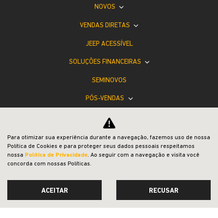
NOVOS
VENDAS DIRETAS
JEEP ACESSÍVEL
SOLUÇÕES FINANCEIRAS
SEMINOVOS
PÓS-VENDAS
INSTITUCIONAL
BLOG
Para otimizar sua experiência durante a navegação, fazemos uso de nossa
Política de Cookies e para proteger seus dados pessoais respeitamos
COMPARATIVO
nossa
Política de Privacidade
. Ao seguir com a navegação e visita você
concorda com nossas Políticas.
ACEITAR
RECUSAR