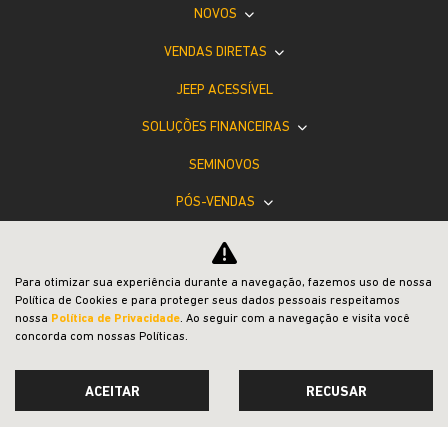
NOVOS
VENDAS DIRETAS
JEEP ACESSÍVEL
SOLUÇÕES FINANCEIRAS
SEMINOVOS
PÓS-VENDAS
INSTITUCIONAL
BLOG
Para otimizar sua experiência durante a navegação, fazemos uso de nossa
Política de Cookies e para proteger seus dados pessoais respeitamos
COMPARATIVO
nossa
Política de Privacidade
. Ao seguir com a navegação e visita você
concorda com nossas Políticas.
ACEITAR
RECUSAR