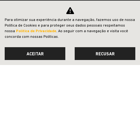
NOVOS
VENDAS DIRETAS
Para otimizar sua experiência durante a navegação, fazemos uso de nossa
Política de Cookies e para proteger seus dados pessoais respeitamos
JEEP ACESSÍVEL
nossa
Política de Privacidade
. Ao seguir com a navegação e visita você
concorda com nossas Políticas.
SOLUÇÕES FINANCEIRAS
SEMINOVOS
ACEITAR
RECUSAR
PÓS-VENDAS
INSTITUCIONAL
BLOG
COMPARATIVO