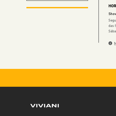
HOR
JEEP VIVIANI MARÍLIA
Sho
Segu
das 
JEEP VIVIANI PRESIDENTE
Sába
PRUDENTE
M
JEEP VIVIANI RIO CLARO