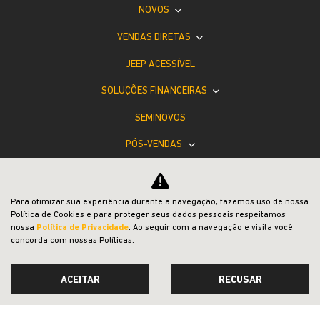
NOVOS
VENDAS DIRETAS
JEEP ACESSÍVEL
SOLUÇÕES FINANCEIRAS
SEMINOVOS
PÓS-VENDAS
INSTITUCIONAL
BLOG
Para otimizar sua experiência durante a navegação, fazemos uso de nossa
Política de Cookies e para proteger seus dados pessoais respeitamos
COMPARATIVO
nossa
Política de Privacidade
. Ao seguir com a navegação e visita você
concorda com nossas Políticas.
ACEITAR
RECUSAR