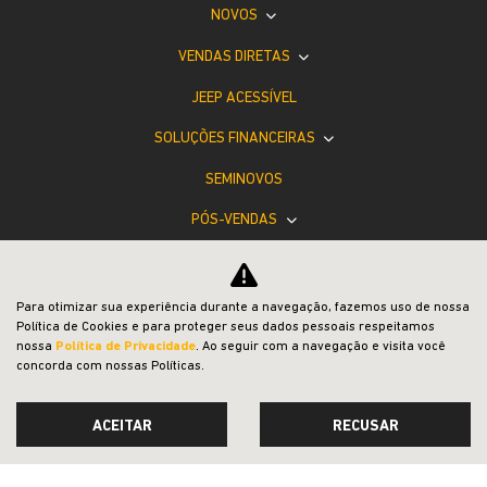
NOVOS
VENDAS DIRETAS
JEEP ACESSÍVEL
SOLUÇÕES FINANCEIRAS
SEMINOVOS
PÓS-VENDAS
INSTITUCIONAL
BLOG
Para otimizar sua experiência durante a navegação, fazemos uso de nossa
Política de Cookies e para proteger seus dados pessoais respeitamos
COMPARATIVO
nossa
Política de Privacidade
. Ao seguir com a navegação e visita você
concorda com nossas Políticas.
ACEITAR
RECUSAR