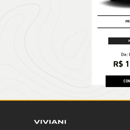
PR
De: 
R$ 1
CON