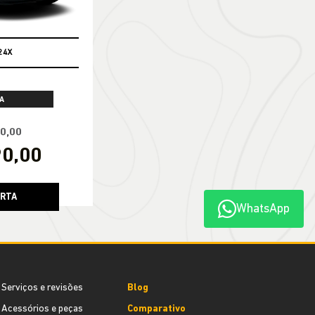
24X
A
90,00
90,00
ERTA
WhatsApp
Serviços e revisões
Blog
Acessórios e peças
Comparativo