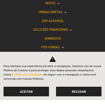
NOVOS
VENDAS DIRETAS
JEEP ACESSÍVEL
SOLUÇÕES FINANCEIRAS
SEMINOVOS
PÓS-VENDAS
INSTITUCIONAL
BLOG
Para otimizar sua experiência durante a navegação, fazemos uso de nossa
Política de Cookies e para proteger seus dados pessoais respeitamos
COMPARATIVO
nossa
Política de Privacidade
. Ao seguir com a navegação e visita você
concorda com nossas Políticas.
ACEITAR
RECUSAR