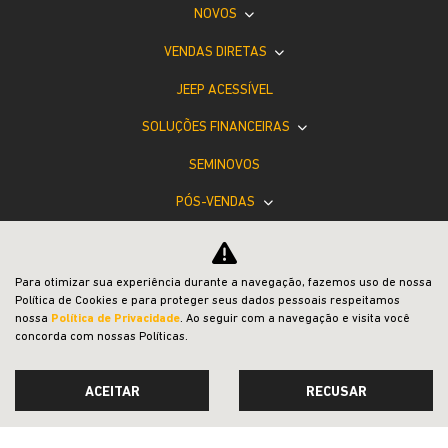
NOVOS
VENDAS DIRETAS
JEEP ACESSÍVEL
SOLUÇÕES FINANCEIRAS
SEMINOVOS
PÓS-VENDAS
INSTITUCIONAL
BLOG
Para otimizar sua experiência durante a navegação, fazemos uso de nossa
Política de Cookies e para proteger seus dados pessoais respeitamos
COMPARATIVO
nossa
Política de Privacidade
. Ao seguir com a navegação e visita você
concorda com nossas Políticas.
ACEITAR
RECUSAR