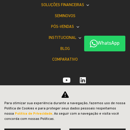
SOLUÇÕES FINANCEIRAS
SEMINOVOS
PÓS-VENDAS
INSTITUCIONAL
WhatsApp
BLOG
COMPARATIVO
Desacelere. Seu bem maior é a vida.
Para otimizar sua experiência durante a navegação, fazemos uso de nossa
Política de Cookies e para proteger seus dados pessoais respeitamos
nossa
Política de Privacidade
. Ao seguir com a navegação e visita você
concorda com nossas Políticas.